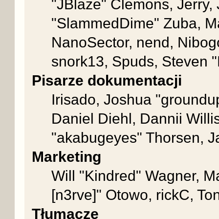
"JBlaze" Clemons, Jerry, 
"SlammedDime" Zuba, Mat
NanoSector, nend, Nibogo,
snork13, Spuds, Steven "
Pisarze dokumentacji
Irisado, Joshua "groundup
Daniel Diehl, Dannii Wil
"akabugeyes" Thorsen, Ja
Marketing
Will "Kindred" Wagner, M
[n3rve]" Otowo, rickC, To
Tłumacze