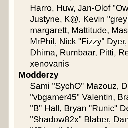
Harro, Huw, Jan-Olof "Owd
Justyne, K@, Kevin "greykn
margarett, Mattitude, Mash
MrPhil, Nick "Fizzy" Dyer
Dhima, Rumbaar, Pitti, 
xenovanis
Modderzy
Sami "SychO" Mazouz, D
"vbgamer45" Valentin, 
"B" Hall, Bryan "Runic" D
"Shadow82x" Blaber, Dan