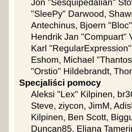
Jon "Sesquipedalian" Sto
"SleePy" Darwood, Shawn
Antechinus, Bjoern "Bloc
Hendrik Jan "Compuart" 
Karl "RegularExpression
Eshom, Michael "Thantos"
"Orstio" Hildebrandt, Thor
Specjaliści pomocy
Aleksi "Lex" Kilpinen, br
Steve, ziycon, JimM, Adish
Kilpinen, Ben Scott, Big
Duncan85, Eliana Tamerin