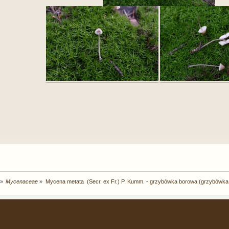
»
Mycenaceae
»
Mycena metata  (Secr. ex Fr.) P. Kumm. - grzybówka borowa (grzybówka