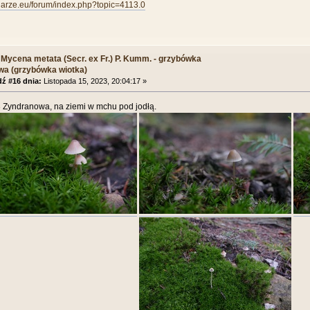
biarze.eu/forum/index.php?topic=4113.0
 Mycena metata (Secr. ex Fr.) P. Kumm. - grzybówka
wa (grzybówka wiotka)
ź #16 dnia:
Listopada 15, 2023, 20:04:17 »
 Zyndranowa, na ziemi w mchu pod jodłą.