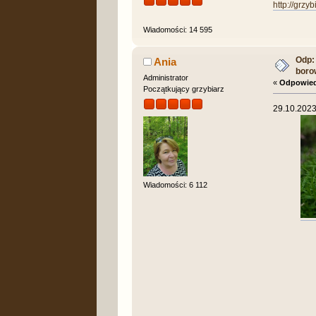
http://grzy
Wiadomości: 14 595
Odp:
Ania
boro
Administrator
«
Odpowied
Początkujący grzybiarz
29.10.2023
Wiadomości: 6 112