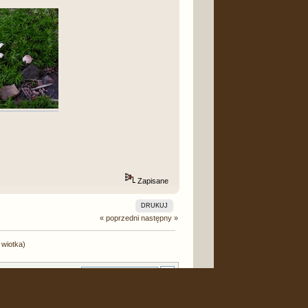
Zapisane
DRUKUJ
« poprzedni
następny »
 wiotka)
Skocz do: