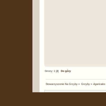
Strony:
1
[
2
]
Do góry
Stowarzyszenie Na Grzyby
»
Grzyby
»
Agaricales