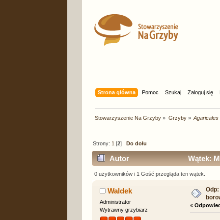
Strona główna
Pomoc
Szukaj
Zaloguj się
Stowarzyszenie Na Grzyby
»
Grzyby
»
Agaricales
Strony:
1
[
2
]
Do dołu
Autor
Wątek: My
razy)
0 użytkowników i 1 Gość przegląda ten wątek.
Odp:
Waldek
boro
Administrator
«
Odpowied
Wytrawny grzybiarz