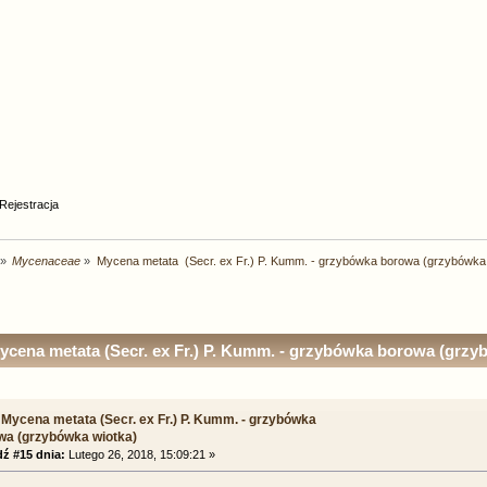
Rejestracja
»
Mycenaceae
»
Mycena metata  (Secr. ex Fr.) P. Kumm. - grzybówka borowa (grzybówka
cena metata (Secr. ex Fr.) P. Kumm. - grzybówka borowa (grzy
 Mycena metata (Secr. ex Fr.) P. Kumm. - grzybówka
wa (grzybówka wiotka)
ź #15 dnia:
Lutego 26, 2018, 15:09:21 »