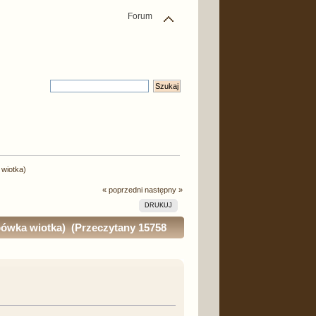
Forum
 wiotka)
« poprzedni
następny »
DRUKUJ
bówka wiotka) (Przeczytany 15758