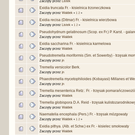
Zaczęty przez
Listek
Exidia truncata Fr. - kisielnica trzoneczkowa
Zaczęty przez
Waldek
«
1
2
»
Exidia recisa (Ditmar) Fr. - kisielnica wierzbowa
Zaczęty przez
Listek
«
1
2
»
Pseudohydnum gelatinosum (Scop. ex Fr.) P. Karst. - galar
Zaczęty przez
Waldek
Exidia saccharina Fr. - kisielnica karmelowa
Zaczęty przez
Waldek
Pseudotremella moriformis (Sm. et Sowerby) - trzęsak mo
Zaczęty przez
jn
Tremella versicolor Berk.
Zaczęty przez
jn
Phaeotremella mycetophiloides (Kobayasi) Millanes et We
Zaczęty przez
jn
Tremella mesenterica Retz.: Fr. - trzęsak pomarańczowożó
Zaczęty przez
Waldek
Tremella globispora D.A. Reid - trzęsak kulistozarodnikow
Zaczęty przez
Waldek
Naematelia encephala (Pers.) Fr. - trzęsak mózgowaty
Zaczęty przez
Waldek
«
1
2
»
Exidia pithya. (Alb. et Schw.) ex Fr. - kisielec smołowaty
Zaczęty przez
Waldek