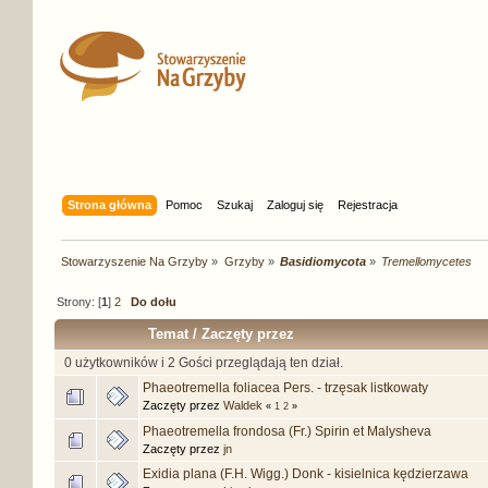
Strona główna
Pomoc
Szukaj
Zaloguj się
Rejestracja
Stowarzyszenie Na Grzyby
»
Grzyby
»
Basidiomycota
»
Tremellomycetes
Strony: [
1
]
2
Do dołu
Temat
/
Zaczęty przez
0 użytkowników i 2 Gości przeglądają ten dział.
Phaeotremella foliacea Pers. - trzęsak listkowaty
Zaczęty przez
Waldek
«
1
2
»
Phaeotremella frondosa (Fr.) Spirin et Malysheva
Zaczęty przez
jn
Exidia plana (F.H. Wigg.) Donk - kisielnica kędzierzawa