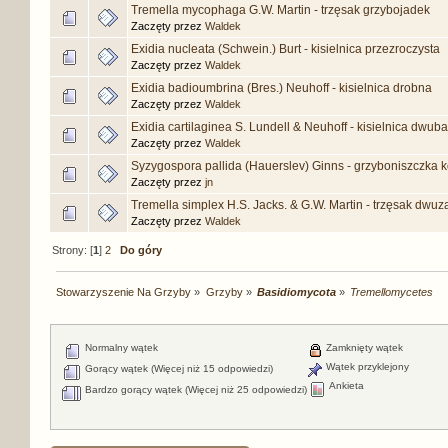
Tremella mycophaga G.W. Martin - trzęsak grzybojadek
Zaczęty przez
Waldek
Exidia nucleata (Schwein.) Burt - kisielnica przezroczysta
Zaczęty przez
Waldek
Exidia badioumbrina (Bres.) Neuhoff - kisielnica drobna
Zaczęty przez
Waldek
Exidia cartilaginea S. Lundell & Neuhoff - kisielnica dwub
Zaczęty przez
Waldek
Syzygospora pallida (Hauerslev) Ginns - grzyboniszczka
Zaczęty przez
jn
Tremella simplex H.S. Jacks. & G.W. Martin - trzęsak dwu
Zaczęty przez
Waldek
Strony: [
1
]
2
Do góry
Stowarzyszenie Na Grzyby
»
Grzyby
»
Basidiomycota
»
Tremellomycetes
Normalny wątek
Zamknięty wątek
Wątek przyklejony
Gorący wątek (Więcej niż 15 odpowiedzi)
Ankieta
Bardzo gorący wątek (Więcej niż 25 odpowiedzi)