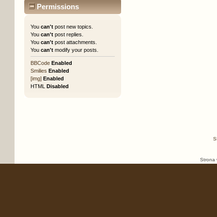
Permissions
You
can't
post new topics.
You
can't
post replies.
You
can't
post attachments.
You
can't
modify your posts.
BBCode
Enabled
Smilies
Enabled
[img]
Enabled
HTML
Disabled
S
Strona