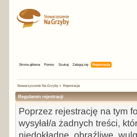
Strona główna
Pomoc
Szukaj
Zaloguj się
Rejestracja
Stowarzyszenie Na Grzyby
»
Rejestracja
Regulamin rejestracji
Poprzez rejestrację na tym 
wysyłał/a żadnych treści, któ
niedokładne, obraźliwe, wul