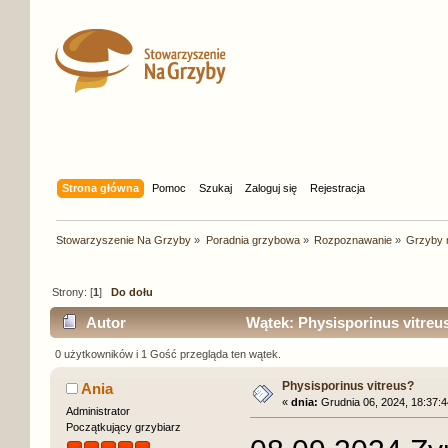
Strona główna
Pomoc
Szukaj
Zaloguj się
Rejestracja
Stowarzyszenie Na Grzyby
»
Poradnia grzybowa
»
Rozpoznawanie
»
Grzyby 
Strony: [
1
]
Do dołu
Autor
Wątek: Physisporinus vitreu
0 użytkowników i 1 Gość przegląda ten wątek.
Physisporinus vitreus?
Ania
«
dnia:
Grudnia 06, 2024, 18:37:4
Administrator
Początkujący grzybiarz