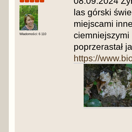
08.09.2024 Zy
las górski świ
miejscami inne
ciemniejszymi
Wiadomości: 6 110
poprzerastał j
https://www.b