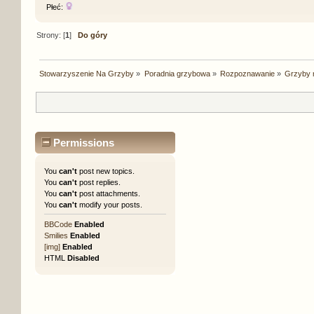
Płeć:
Strony: [
1
]
Do góry
Stowarzyszenie Na Grzyby
»
Poradnia grzybowa
»
Rozpoznawanie
»
Grzyby 
Permissions
You
can't
post new topics.
You
can't
post replies.
You
can't
post attachments.
You
can't
modify your posts.
BBCode
Enabled
Smilies
Enabled
[img]
Enabled
HTML
Disabled