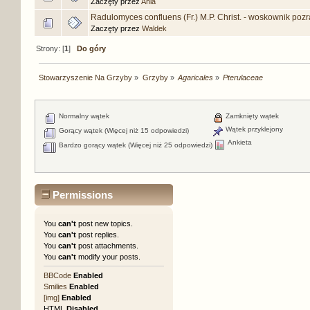
Zaczęty przez
Ania
Radulomyces confluens (Fr.) M.P. Christ. - woskownik poz
Zaczęty przez
Waldek
Strony: [
1
]
Do góry
Stowarzyszenie Na Grzyby
»
Grzyby
»
Agaricales
»
Pterulaceae
Normalny wątek
Zamknięty wątek
Wątek przyklejony
Gorący wątek (Więcej niż 15 odpowiedzi)
Ankieta
Bardzo gorący wątek (Więcej niż 25 odpowiedzi)
Permissions
You
can't
post new topics.
You
can't
post replies.
You
can't
post attachments.
You
can't
modify your posts.
BBCode
Enabled
Smilies
Enabled
[img]
Enabled
HTML
Disabled