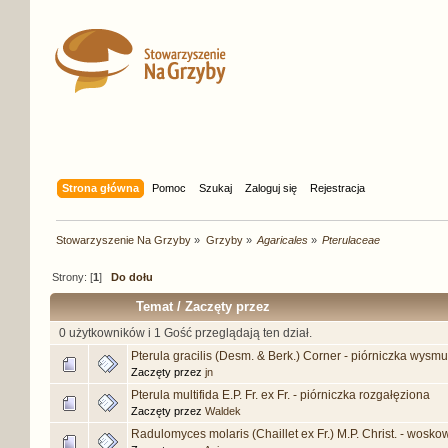
Strona główna
Pomoc
Szukaj
Zaloguj się
Rejestracja
Stowarzyszenie Na Grzyby
»
Grzyby
»
Agaricales
»
Pterulaceae
Strony: [
1
]
Do dołu
Temat
/
Zaczęty przez
0 użytkowników i 1 Gość przeglądają ten dział.
Pterula gracilis (Desm. & Berk.) Corner - piórniczka wysmu
Zaczęty przez
jn
Pterula multifida E.P. Fr. ex Fr. - piórniczka rozgałęziona
Zaczęty przez
Waldek
Radulomyces molaris (Chaillet ex Fr.) M.P. Christ. - wosko