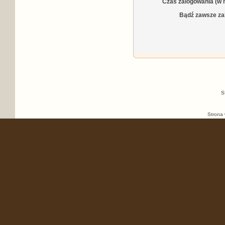
Czas zalogowania (w 
Bądź zawsze za
S
Strona