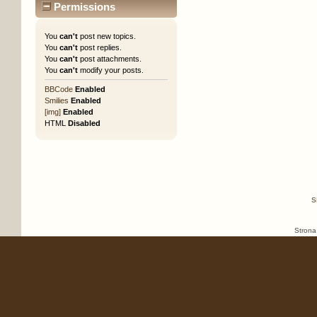
Permissions
You
can't
post new topics.
You
can't
post replies.
You
can't
post attachments.
You
can't
modify your posts.
BBCode
Enabled
Smilies
Enabled
[img]
Enabled
HTML
Disabled
S
Strona