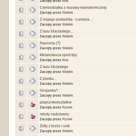
Zaczęty przez
Ania
Ciemnobiałka z murawy kserotermicznej
Zaczęty przez
Waldek
Z mojego podwórka - Loreleia...
Zaczęty przez
Waldek
Z lasu liśaciastego...
Zaczęty przez
Waldek
Naucoria (?)
Zaczęty przez
Waldek
Melanoleuca spod lipy
Zaczęty przez
Ania
Z lasu liściastego
Zaczęty przez
Waldek
Z piasku...
Zaczęty przez
Waldek
Gnojanka?
Zaczęty przez
Waldek
pieprznikokształtne
Zaczęty przez
Rysiek
młody nadrzewny
Zaczęty przez
Rysiek
Żółty z brzóz i osik
Zaczęty przez
Waldek