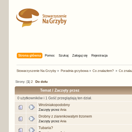
Strona główna
Pomoc
Szukaj
Zaloguj się
Rejestracja
Stowarzyszenie Na Grzyby
»
Poradnia grzybowa
»
Co znalazłem? 
»
Co znalaz
Strony: [
1
]
2
Do dołu
Temat
/
Zaczęty przez
0 użytkowników i 1 Gość przeglądają ten dział.
Wrośniakopodobny
Zaczęty przez
Ania
Drobny z ziarenkowatym trzonem
Zaczęty przez
Ania
Tubaria?