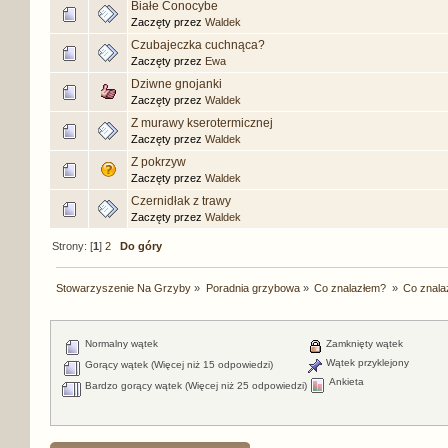
Białe Conocybe
Zaczęty przez
Waldek
Czubajeczka cuchnąca?
Zaczęty przez
Ewa
Dziwne gnojanki
Zaczęty przez
Waldek
Z murawy kserotermicznej
Zaczęty przez
Waldek
Z pokrzyw
Zaczęty przez
Waldek
Czernidłak z trawy
Zaczęty przez
Waldek
Strony: [
1
]
2
Do góry
Stowarzyszenie Na Grzyby
»
Poradnia grzybowa
»
Co znalazłem? 
»
Co znalaz
Normalny wątek
Zamknięty wątek
Wątek przyklejony
Gorący wątek (Więcej niż 15 odpowiedzi)
Ankieta
Bardzo gorący wątek (Więcej niż 25 odpowiedzi)