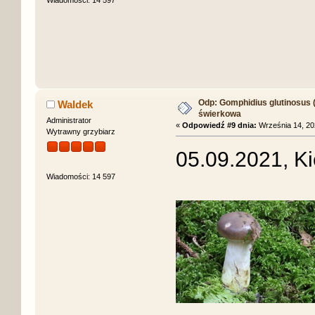
Wiadomości: 14 597
Odp: Gomphidius glutinosus (S
Waldek
świerkowa
Administrator
«
Odpowiedź #9 dnia:
Września 14, 202
Wytrawny grzybiarz
05.09.2021, Ki
Wiadomości: 14 597