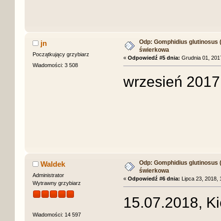
Odp: Gomphidius glutinosus (S
jn
świerkowa
Początkujący grzybiarz
«
Odpowiedź #5 dnia:
Grudnia 01, 2017
Wiadomości: 3 508
wrzesień 2017
Odp: Gomphidius glutinosus (S
Waldek
świerkowa
Administrator
«
Odpowiedź #6 dnia:
Lipca 23, 2018, 
Wytrawny grzybiarz
15.07.2018, Ki
Wiadomości: 14 597