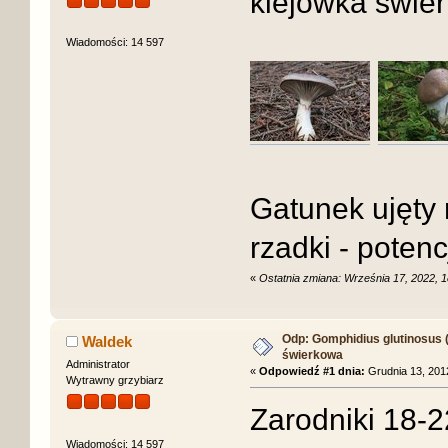
klejówka świe
Wiadomości: 14 597
Gatunek ujęty 
rzadki - poten
«
Ostatnia zmiana: Września 17, 2022, 1
Odp: Gomphidius glutinosus (S
Waldek
świerkowa
Administrator
«
Odpowiedź #1 dnia:
Grudnia 13, 2012
Wytrawny grzybiarz
Zarodniki 18-
Wiadomości: 14 597