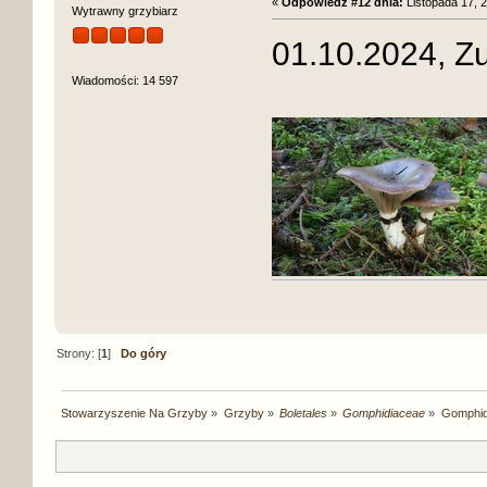
«
Odpowiedź #12 dnia:
Listopada 17, 2
Wytrawny grzybiarz
01.10.2024, Z
Wiadomości: 14 597
Strony: [
1
]
Do góry
Stowarzyszenie Na Grzyby
»
Grzyby
»
Boletales
»
Gomphidiaceae
»
Gomphidi