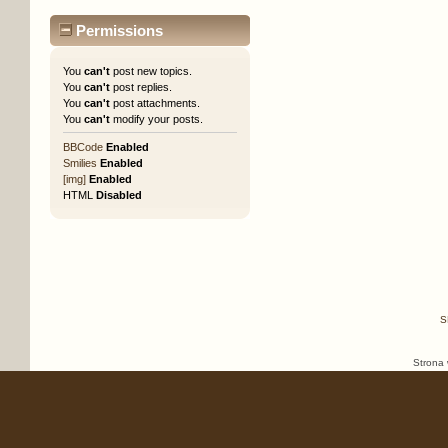
Permissions
You
can't
post new topics.
You
can't
post replies.
You
can't
post attachments.
You
can't
modify your posts.
BBCode
Enabled
Smilies
Enabled
[img]
Enabled
HTML
Disabled
S
Strona