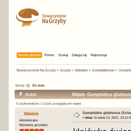
Strona główna
Pomoc
Szukaj
Zaloguj się
Rejestracja
Stowarzyszenie Na Grzyby
»
Grzyby
»
Boletales
»
Gomphidiaceae
»
Gomphidi
Strony: [
1
]
Do dołu
Autor
Wątek: Gomphidius glutinosus
0 użytkowników i 1 Gość przegląda ten wątek.
Gomphidius glutinosus (Schae
Waldek
«
dnia:
Grudnia 13, 2012, 13:21:0
Administrator
Wytrawny grzybiarz