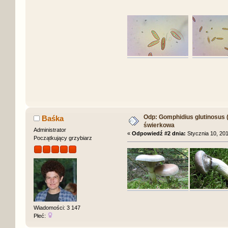
Odp: Gomphidius glutinosus (S
Baśka
świerkowa
Administrator
«
Odpowiedź #2 dnia:
Stycznia 10, 201
Początkujący grzybiarz
Wiadomości: 3 147
Płeć: