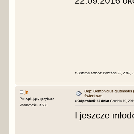
22.09.2016 oko
«
Ostatnia zmiana: Września 25, 2016, 1
Odp: Gomphidius glutinosus (S
jn
świerkowa
Początkujący grzybiarz
«
Odpowiedź #4 dnia:
Grudnia 19, 2016
Wiadomości: 3 508
I jeszcze młod