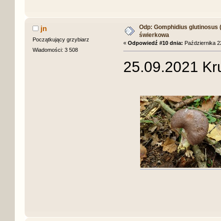
Odp: Gomphidius glutinosus (S
jn
świerkowa
Początkujący grzybiarz
«
Odpowiedź #10 dnia:
Października 22
Wiadomości: 3 508
25.09.2021 Kr