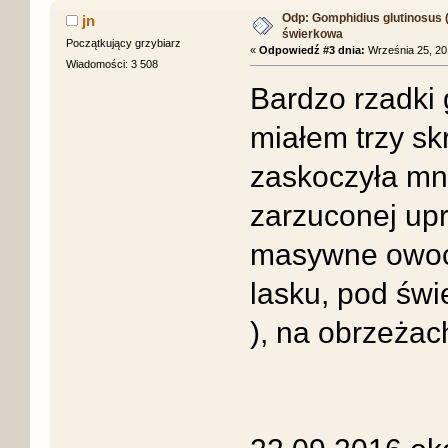
Odp: Gomphidius glutinosus (S
jn
świerkowa
Początkujący grzybiarz
«
Odpowiedź #3 dnia:
Września 25, 201
Wiadomości: 3 508
Bardzo rzadki 
miałem trzy sk
zaskoczyła mn
zarzuconej upr
masywne owocn
lasku, pod świ
), na obrzeżac