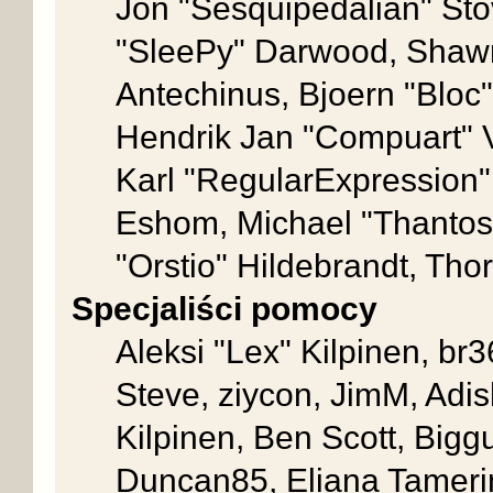
Jon "Sesquipedalian" Sto
"SleePy" Darwood, Shawn
Antechinus, Bjoern "Bloc
Hendrik Jan "Compuart" 
Karl "RegularExpression
Eshom, Michael "Thantos"
"Orstio" Hildebrandt, Thor
Specjaliści pomocy
Aleksi "Lex" Kilpinen, br
Steve, ziycon, JimM, Adish
Kilpinen, Ben Scott, Big
Duncan85, Eliana Tamerin