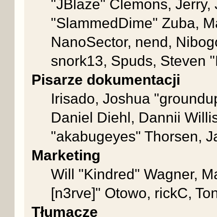
"JBlaze" Clemons, Jerry, 
"SlammedDime" Zuba, Mat
NanoSector, nend, Nibogo,
snork13, Spuds, Steven "
Pisarze dokumentacji
Irisado, Joshua "groundup
Daniel Diehl, Dannii Wil
"akabugeyes" Thorsen, Ja
Marketing
Will "Kindred" Wagner, M
[n3rve]" Otowo, rickC, To
Tłumacze