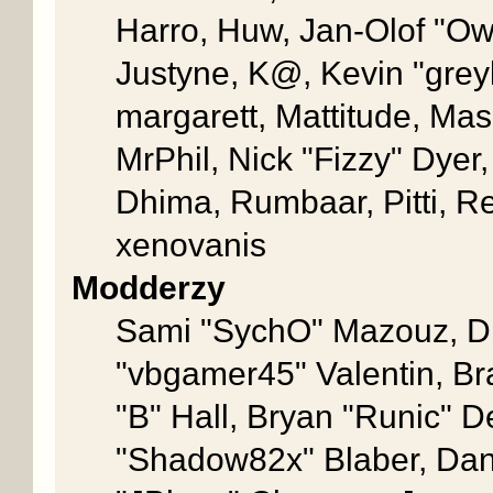
Harro, Huw, Jan-Olof "Owd
Justyne, K@, Kevin "greykn
margarett, Mattitude, Mash
MrPhil, Nick "Fizzy" Dyer
Dhima, Rumbaar, Pitti, 
xenovanis
Modderzy
Sami "SychO" Mazouz, D
"vbgamer45" Valentin, 
"B" Hall, Bryan "Runic" D
"Shadow82x" Blaber, Dan