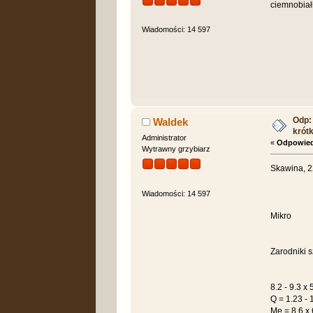
ciemnobiał
Wiadomości: 14 597
Odp: 
Waldek
krót
Administrator
«
Odpowied
Wytrawny grzybiarz
Skawina, 22
Wiadomości: 14 597
Mikro
Zarodniki s
8.2 - 9.3 x
Q = 1.23 - 
Me = 8.6 x 