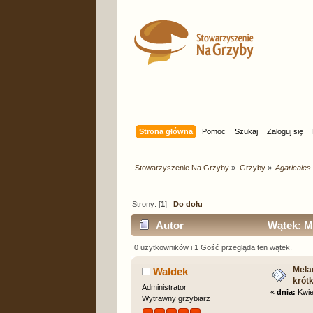
Strona główna
Pomoc
Szukaj
Zaloguj się
Stowarzyszenie Na Grzyby
»
Grzyby
»
Agaricales
Strony: [
1
]
Do dołu
Autor
Wątek: Me
0 użytkowników i 1 Gość przegląda ten wątek.
Melan
Waldek
krót
Administrator
«
dnia:
Kwiet
Wytrawny grzybiarz