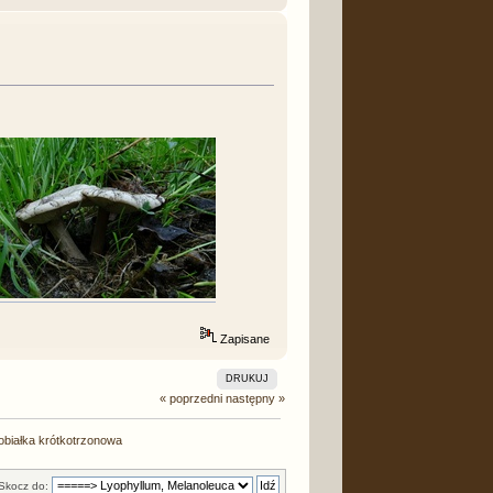
Zapisane
DRUKUJ
« poprzedni
następny »
nobiałka krótkotrzonowa
Skocz do: