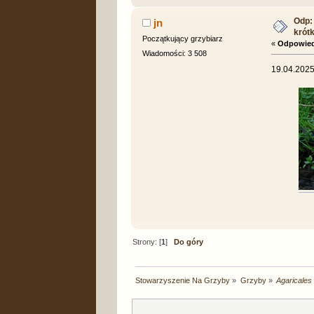
Odp: 
jn
krót
Początkujący grzybiarz
«
Odpowied
Wiadomości: 3 508
19.04.2025
Strony: [
1
]
Do góry
Stowarzyszenie Na Grzyby
»
Grzyby
»
Agaricales