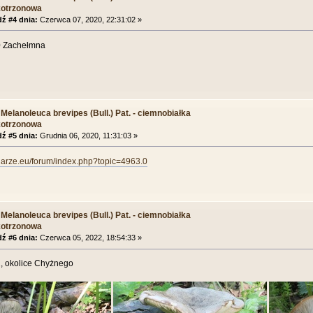
kotrzonowa
ź #4 dnia:
Czerwca 07, 2020, 22:31:02 »
0 Zachełmna
Melanoleuca brevipes (Bull.) Pat. - ciemnobiałka
kotrzonowa
ź #5 dnia:
Grudnia 06, 2020, 11:31:03 »
biarze.eu/forum/index.php?topic=4963.0
Melanoleuca brevipes (Bull.) Pat. - ciemnobiałka
kotrzonowa
ź #6 dnia:
Czerwca 05, 2022, 18:54:33 »
, okolice Chyżnego