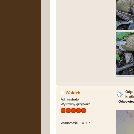
Odp: 
Waldek
krót
Administrator
«
Odpowied
Wytrawny grzybiarz
Wiadomości: 14 597