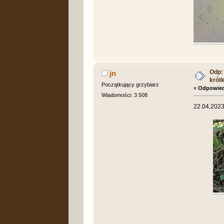
Odp: 
jn
krót
Początkujący grzybiarz
«
Odpowied
Wiadomości: 3 508
22.04.2023