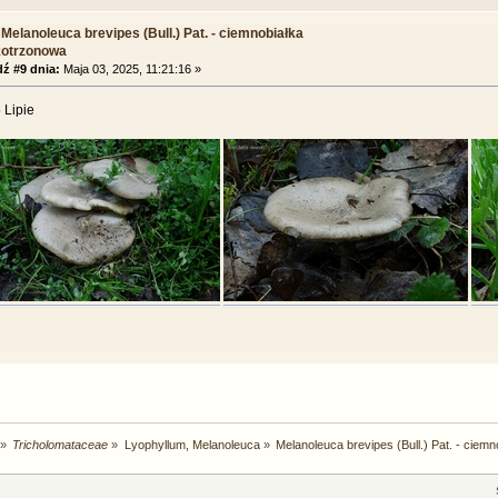
Melanoleuca brevipes (Bull.) Pat. - ciemnobiałka
kotrzonowa
ź #9 dnia:
Maja 03, 2025, 11:21:16 »
 Lipie
»
Tricholomataceae
»
Lyophyllum, Melanoleuca
»
Melanoleuca brevipes (Bull.) Pat. - ciem