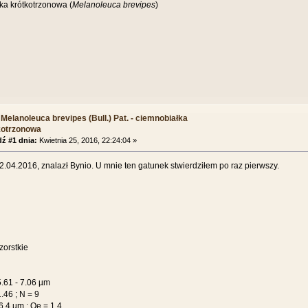
ka krótkotrzonowa (
Melanoleuca brevipes
)
Melanoleuca brevipes (Bull.) Pat. - ciemnobiałka
kotrzonowa
ź #1 dnia:
Kwietnia 25, 2016, 22:24:04 »
.04.2016, znalazł Bynio. U mnie ten gatunek stwierdziłem po raz pierwszy.
zorstkie
 5.61 - 7.06 µm
1.46 ; N = 9
6.4 µm ; Qe = 1.4