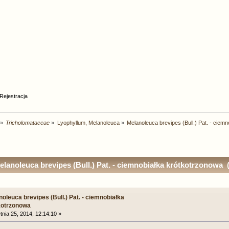
Rejestracja
»
Tricholomataceae
»
Lyophyllum, Melanoleuca
»
Melanoleuca brevipes (Bull.) Pat. - ciem
lanoleuca brevipes (Bull.) Pat. - ciemnobiałka krótkotrzonowa 
oleuca brevipes (Bull.) Pat. - ciemnobiałka
kotrzonowa
nia 25, 2014, 12:14:10 »