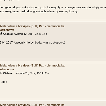
en gatunek pod mikroskopem już kilka razy. Tym razem jednak zarodniki były mniej
ęcz okrągławe. Jednak w granicach tolerancji według kluczy.
Melanoleuca brevipes (Bull.) Pat. - ciemnobiałka
kotrzonowa
ź #2 dnia:
Kwietnia 12, 2017, 22:30:12 »
2.04.2017 (owocnik nie był badany mikroskopowo)
Melanoleuca brevipes (Bull.) Pat. - ciemnobiałka
kotrzonowa
ź #3 dnia:
Listopada 29, 2017, 15:14:02 »
 Lipie
Melanoleuca brevipes (Bull.) Pat. - ciemnobiałka