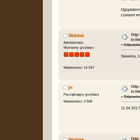
Oglądałem t
czasami wr
Odp: 
Waldek
krót
Administrator
«
Odpowied
Wytrawny grzybiarz
Skawina, 1
Wiadomości: 14 597
Odp: 
jn
krót
Początkujący grzybiarz
«
Odpowied
Wiadomości: 3 508
11.04.2017
Odp: 
Waldek