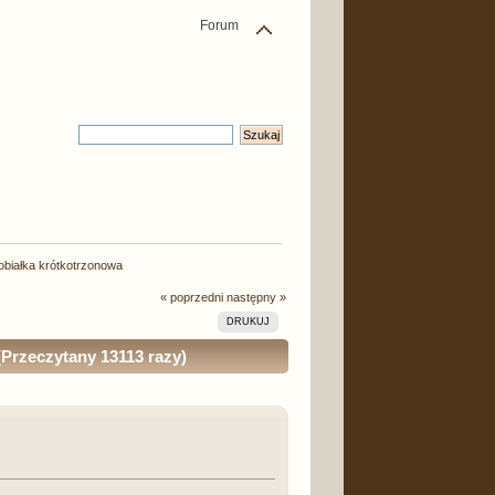
Forum
nobiałka krótkotrzonowa
« poprzedni
następny »
DRUKUJ
(Przeczytany 13113 razy)