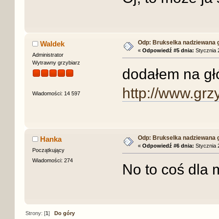
Odp: Brukselka nadziewana 
Waldek
«
Odpowiedź #5 dnia:
Stycznia 2
Administrator
Wytrawny grzybiarz
dodałem na gł
http://www.grz
Wiadomości: 14 597
Odp: Brukselka nadziewana 
Hanka
«
Odpowiedź #6 dnia:
Stycznia 2
Początkujący
Wiadomości: 274
No to coś dla
Strony: [
1
]
Do góry