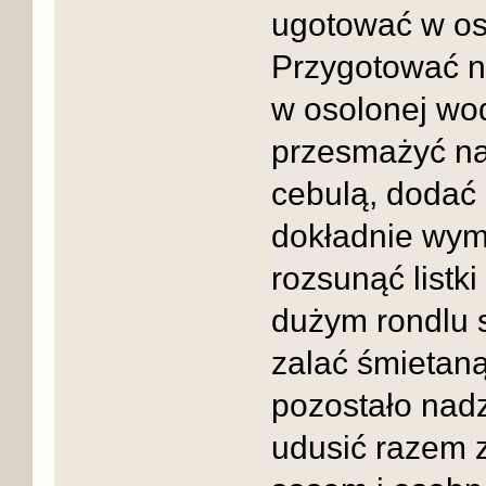
ugotować w oso
Przygotować n
w osolonej wod
przesmażyć na
cebulą, dodać 
dokładnie wym
rozsunąć listk
dużym rondlu s
zalać śmietaną
pozostało nadz
udusić razem 