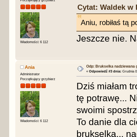
Początkujący grzybiarz
Cytat: Waldek w 
Aniu, robiłaś tą 
Jeszcze nie. N
Wiadomości: 6 112
Odp: Brukselka nadziewana 
Ania
«
Odpowiedź #3 dnia:
Grudnia 0
Administrator
Początkujący grzybiarz
Dziś miałam tr
tę potrawę... N
swoimi spostr
To danie dla ci
Wiadomości: 6 112
brukselką... na