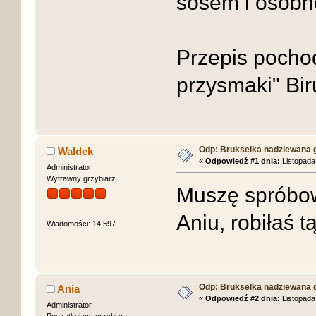
sosem i osobn
Przepis pochod
przysmaki" Bir
Odp: Brukselka nadziewana 
Waldek
«
Odpowiedź #1 dnia:
Listopada 
Administrator
Wytrawny grzybiarz
Muszę sprób
Aniu, robiłaś 
Wiadomości: 14 597
Odp: Brukselka nadziewana 
Ania
«
Odpowiedź #2 dnia:
Listopada 
Administrator