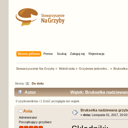
Strona główna
Pomoc
Szukaj
Zaloguj się
Rejestracja
Stowarzyszenie Na Grzyby
»
Wokół stołu
»
Grzybowe jedzonko...
»
Brukselka
Strony: [
1
]
Do dołu
Autor
Wątek: Brukselka nadziewana
0 użytkowników i 1 Gość przegląda ten wątek.
Brukselka nadziewana grzyb
Ania
«
dnia:
Listopada 01, 2017, 20:02
Administrator
Początkujący grzybiarz