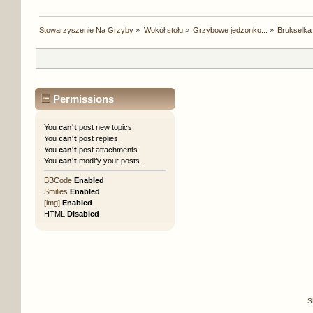
Stowarzyszenie Na Grzyby
»
Wokół stołu
»
Grzybowe jedzonko...
»
Brukselka
Permissions
You
can't
post new topics.
You
can't
post replies.
You
can't
post attachments.
You
can't
modify your posts.
BBCode
Enabled
Smilies
Enabled
[img]
Enabled
HTML
Disabled
S