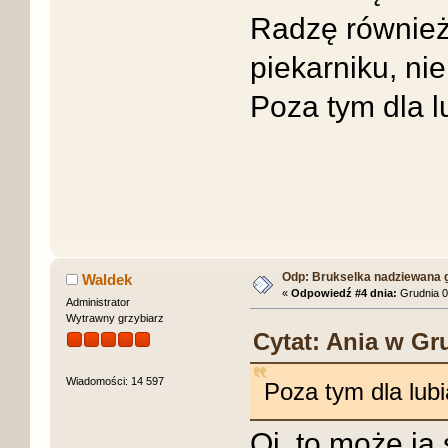
Radzę również
piekarniku, ni
Poza tym dla l
Odp: Brukselka nadziewana 
Waldek
«
Odpowiedź #4 dnia:
Grudnia 0
Administrator
Wytrawny grzybiarz
Cytat: Ania w Gru
Wiadomości: 14 597
Poza tym dla lubi
Oj, to może ja