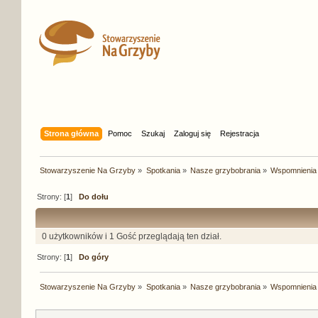
Strona główna
Pomoc
Szukaj
Zaloguj się
Rejestracja
Stowarzyszenie Na Grzyby
»
Spotkania
»
Nasze grzybobrania
»
Wspomnienia
Strony: [
1
]
Do dołu
0 użytkowników i 1 Gość przeglądają ten dział.
Strony: [
1
]
Do góry
Stowarzyszenie Na Grzyby
»
Spotkania
»
Nasze grzybobrania
»
Wspomnienia