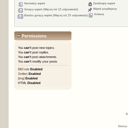
Normalny wątek
Zamknięty wątek
Wątek przyklejony
Gorący wątek (Więcej niż 15 odpowiedzi)
Ankieta
Bardzo gorący wątek (Więcej niż 25 odpowiedzi)
Permissions
You
can't
post new topics.
You
can't
post replies.
You
can't
post attachments.
You
can't
modify your posts.
BBCode
Enabled
Smilies
Enabled
[img]
Enabled
HTML
Disabled
S
Strona