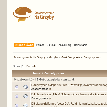
Strona główna
Pomoc
Szukaj
Zaloguj się
Rejestracja
Stowarzyszenie Na Grzyby
»
Grzyby
»
Basidiomycota
»
Dacrymycetes
Strony: [
1
]
Do dołu
Temat
/
Zaczęty przez
0 użytkowników i 1 Gość przeglądają ten dział.
Dacrymyces ovisporus Bref. - łzawnik jajowatozarodnikow
Zaczęty przez
jn
Ditiola radicata (Alb. & Schwein.) Fr. - łzawniczka korzenia
Zaczęty przez
jn
Ditiola peziziformis (Lév.) D.A. Reid - łzawniczka kustrzeb