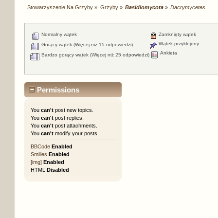
Stowarzyszenie Na Grzyby
»
Grzyby
»
Basidiomycota
»
Dacrymycetes
Normalny wątek
Zamknięty wątek
Wątek przyklejony
Gorący wątek (Więcej niż 15 odpowiedzi)
Ankieta
Bardzo gorący wątek (Więcej niż 25 odpowiedzi)
Permissions
You
can't
post new topics.
You
can't
post replies.
You
can't
post attachments.
You
can't
modify your posts.
BBCode
Enabled
Smilies
Enabled
[img]
Enabled
HTML
Disabled