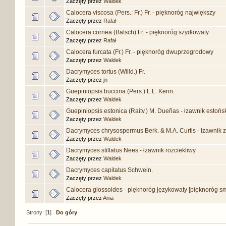
Zaczęty przez
Waldek
Calocera viscosa (Pers.: Fr.) Fr. - pięknoróg największy
Zaczęty przez
Rafał
Calocera cornea (Batsch) Fr. - pięknoróg szydłowaty
Zaczęty przez
Rafał
Calocera furcata (Fr.) Fr. - pięknoróg dwuprzegrodowy
Zaczęty przez
Waldek
Dacrymyces tortus (Willd.) Fr.
Zaczęty przez
jn
Guepiniopsis buccina (Pers.) L.L. Kenn.
Zaczęty przez
Waldek
Guepiniopsis estonica (Raitv.) M. Dueñas - łzawnik estońs
Zaczęty przez
Waldek
Dacrymyces chrysospermus Berk. & M.A. Curtis - łzawnik 
Zaczęty przez
Waldek
Dacrymyces stillatus Nees - łzawnik rozciekliwy
Zaczęty przez
Waldek
Dacrymyces capitatus Schwein.
Zaczęty przez
Waldek
Calocera glossoides - pięknoróg językowaty [pięknoróg s
Zaczęty przez
Ania
Strony: [
1
]
Do góry