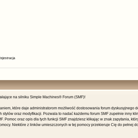
ejestracja
iałające na silniku Simple Machines® Forum (SMF)!
niem, które daje administratorom możliwość dostosowania forum dyskusyjnego dok
stylów oraz modyfikacji. Pozwala to nadać każdemu forum SMF zupełnie inny klima
SMF. Pomoc oraz opis dla tych funkcji SMF znajdziesz klikając w znak zapytania, któ
mocy. Niektóre z linków umieszczonych w tej pomocy przekieruje Cię do pełnej dok