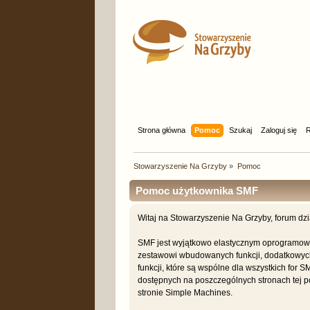
Strona główna
Pomoc
Szukaj
Zaloguj się
R
Stowarzyszenie Na Grzyby
»
Pomoc
Pomoc użytkownika SMF
Witaj na Stowarzyszenie Na Grzyby, forum dz
SMF jest wyjątkowo elastycznym oprogramowa
zestawowi wbudowanych funkcji, dodatkowych 
funkcji, które są wspólne dla wszystkich for 
dostępnych na poszczególnych stronach tej po
stronie Simple Machines.