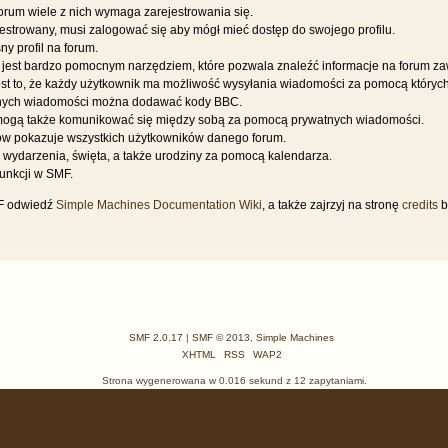
orum wiele z nich wymaga zarejestrowania się.
jestrowany, musi zalogować się aby mógł mieć dostęp do swojego profilu.
y profil na forum.
 jest bardzo pomocnym narzędziem, które pozwala znaleźć informacje na forum z
jest to, że każdy użytkownik ma możliwość wysyłania wiadomości za pomocą których 
nych wiadomości można dodawać kody BBC.
mogą także komunikować się między sobą za pomocą prywatnych wiadomości.
ków pokazuje wszystkich użytkowników danego forum.
 wydarzenia, święta, a także urodziny za pomocą kalendarza.
funkcji w SMF.
MF odwiedź
Simple Machines Documentation Wiki
, a także zajrzyj na stronę
credits
b
SMF 2.0.17
|
SMF © 2013
,
Simple Machines
XHTML
RSS
WAP2
Strona wygenerowana w 0.016 sekund z 12 zapytaniami.