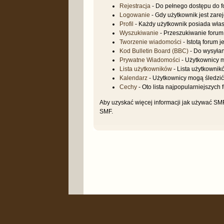
Rejestracja
- Do pełnego dostępu do f
Logowanie
- Gdy użytkownik jest zare
Profil
- Każdy użytkownik posiada własn
Wyszukiwanie
- Przeszukiwanie forum
Tworzenie wiadomości
- Istotą forum 
Kod Bulletin Board (BBC)
- Do wysyła
Prywatne Wiadomości
- Użytkownicy 
Lista użytkowników
- Lista użytkowni
Kalendarz
- Użytkownicy mogą śledzić
Cechy
- Oto lista najpopularniejszych 
Aby uzyskać więcej informacji jak używać S
SMF.