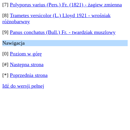
[7]
Polyporus varius (Pers.) Fr. (1821) - żagiew zmienna
[8]
Trametes versicolor (L.) Lloyd 1921 - wrośniak
różnobarwny
[9]
Panus conchatus (Bull.) Fr. - twardziak muszlowy
Nawigacja
[0]
Poziom w górę
[#]
Następna strona
[*]
Poprzednia strona
Idź do wersji pełnej