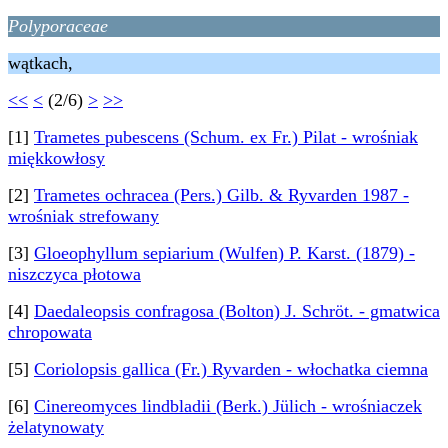
Polyporaceae
wątkach,
<<
<
(2/6)
>
>>
[1]
Trametes pubescens (Schum. ex Fr.) Pilat - wrośniak
miękkowłosy
[2]
Trametes ochracea (Pers.) Gilb. & Ryvarden 1987 -
wrośniak strefowany
[3]
Gloeophyllum sepiarium (Wulfen) P. Karst. (1879) -
niszczyca płotowa
[4]
Daedaleopsis confragosa (Bolton) J. Schröt. - gmatwica
chropowata
[5]
Coriolopsis gallica (Fr.) Ryvarden - włochatka ciemna
[6]
Cinereomyces lindbladii (Berk.) Jülich - wrośniaczek
żelatynowaty