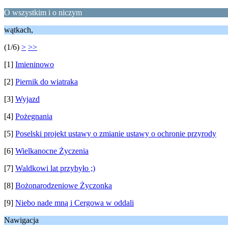
O wszystkim i o niczym
wątkach,
(1/6)
>
>>
[1]
Imieninowo
[2]
Piernik do wiatraka
[3]
Wyjazd
[4]
Pożegnania
[5]
Poselski projekt ustawy o zmianie ustawy o ochronie przyrody
[6]
Wielkanocne Życzenia
[7]
Waldkowi lat przybyło ;)
[8]
Bożonarodzeniowe Życzonka
[9]
Niebo nade mną i Cergowa w oddali
Nawigacja