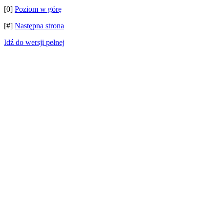
[0]
Poziom w górę
[#]
Następna strona
Idź do wersji pełnej