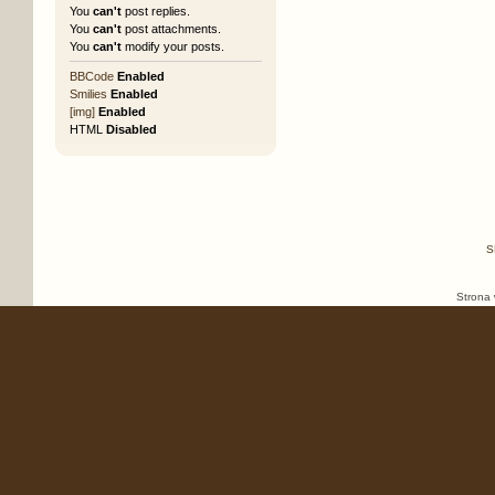
You
can't
post replies.
You
can't
post attachments.
You
can't
modify your posts.
BBCode
Enabled
Smilies
Enabled
[img]
Enabled
HTML
Disabled
S
Strona