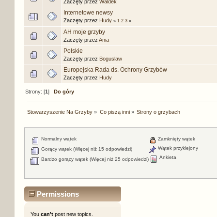
Zaczęty przez
Waldek
Internetowe newsy
Zaczęty przez
Hudy
«
1
2
3
»
AH moje grzyby
Zaczęty przez
Ania
Polskie
Zaczęty przez
Boguslaw
Europejska Rada ds. Ochrony Grzybów
Zaczęty przez
Hudy
Strony: [
1
]
Do góry
Stowarzyszenie Na Grzyby
»
Co piszą inni
»
Strony o grzybach
Normalny wątek
Zamknięty wątek
Wątek przyklejony
Gorący wątek (Więcej niż 15 odpowiedzi)
Ankieta
Bardzo gorący wątek (Więcej niż 25 odpowiedzi)
Permissions
You
can't
post new topics.