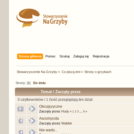
Strona główna
Pomoc
Szukaj
Zaloguj się
Rejestracja
Stowarzyszenie Na Grzyby
»
Co piszą inni
»
Strony o grzybach
Strony: [
1
]
Do dołu
Temat
/
Zaczęty przez
0 użytkowników i 1 Gość przeglądają ten dział.
Obcojęzyczne
Zaczęty przez
Hudy
«
1
2
3
...
8
»
Ascomycota
Zaczęty przez
Waldek
Nie warto...