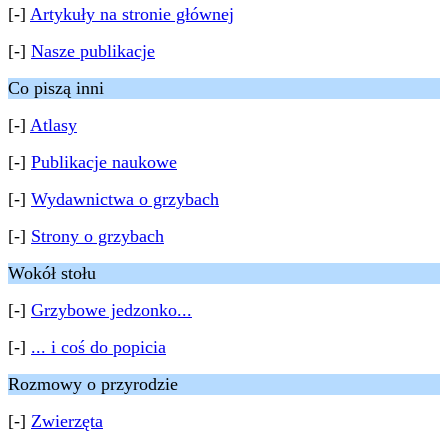
[-]
Artykuły na stronie głównej
[-]
Nasze publikacje
Co piszą inni
[-]
Atlasy
[-]
Publikacje naukowe
[-]
Wydawnictwa o grzybach
[-]
Strony o grzybach
Wokół stołu
[-]
Grzybowe jedzonko...
[-]
... i coś do popicia
Rozmowy o przyrodzie
[-]
Zwierzęta