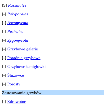
[9]
Russulales
[-]
Polyporales
[-]
Ascomycota
[-]
Pezizales
[-]
Zygomycota
[-]
Grzybowe galerie
[-]
Poradnia grzybowa
[-]
Grzybowe łamigłówki
[-]
Śluzowce
[-]
Porosty
Zastosowanie grzybów
[-]
Zdrowotne