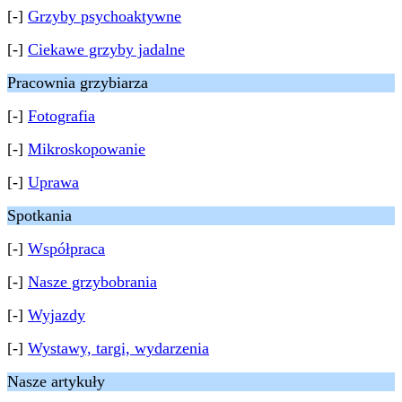
[-]
Grzyby psychoaktywne
[-]
Ciekawe grzyby jadalne
Pracownia grzybiarza
[-]
Fotografia
[-]
Mikroskopowanie
[-]
Uprawa
Spotkania
[-]
Współpraca
[-]
Nasze grzybobrania
[-]
Wyjazdy
[-]
Wystawy, targi, wydarzenia
Nasze artykuły