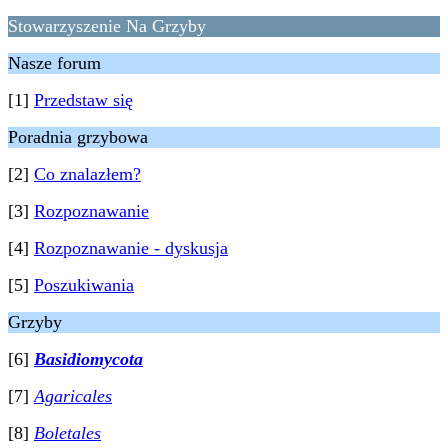
Stowarzyszenie Na Grzyby
Nasze forum
[1]
Przedstaw się
Poradnia grzybowa
[2]
Co znalazłem?
[3]
Rozpoznawanie
[4]
Rozpoznawanie - dyskusja
[5]
Poszukiwania
Grzyby
[6]
Basidiomycota
[7]
Agaricales
[8]
Boletales