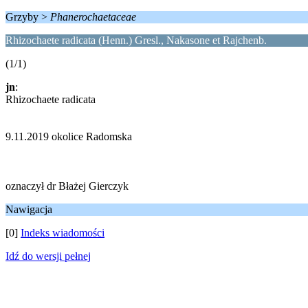
Grzyby >
Phanerochaetaceae
Rhizochaete radicata (Henn.) Gresl., Nakasone et Rajchenb.
(1/1)
jn
:
Rhizochaete radicata
9.11.2019 okolice Radomska
oznaczył dr Błażej Gierczyk
Nawigacja
[0]
Indeks wiadomości
Idź do wersji pełnej