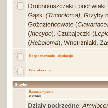
Drobnołuszczaki i pochwiaki 
Gąski
(Tricholoma)
,
Grzyby 
Goździeńcowate (
Clavariace
(
Inocybe
)
,
Czubajeczki (
Lepi
(
Hebeloma
)
,
Wnętrzniaki
,
Zas
Rozpoznawanie - dyskusja
Poszukiwania
Grzyby
Basidiomycota
gromada
Działy podrzędne
:
Amylocor