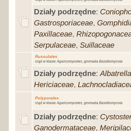
Działy podrzędne
:
Conioph
Gastrosporiaceae
,
Gomphidi
Paxillaceae
,
Rhizopogonace
Serpulaceae
,
Suillaceae
Russulales
rząd w klasie
Agaricomycetes
, gromada
Basidiomycota
Działy podrzędne
:
Albatrell
Hericiaceae
,
Lachnocladiace
Polyporales
rząd w klasie
Agaricomycetes
, gromada
Basidiomycota
Działy podrzędne
:
Cystoste
Ganodermataceae
,
Meripila