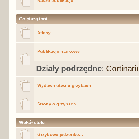
Nasze publikacje
Co piszą inni
Atlasy
Publikacje naukowe
Działy podrzędne
:
Cortinari
Wydawnictwa o grzybach
Strony o grzybach
Wokół stołu
Grzybowe jedzonko...