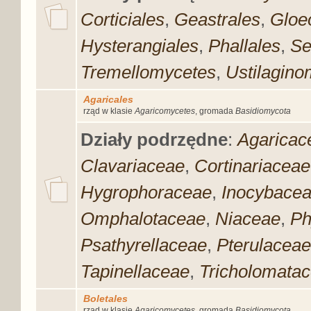
Corticiales
,
Geastrales
,
Gloe
Hysterangiales
,
Phallales
,
Se
Tremellomycetes
,
Ustilagino
Agaricales
rząd w klasie
Agaricomycetes
, gromada
Basidiomycota
Działy podrzędne
:
Agaricac
Clavariaceae
,
Cortinariaceae
Hygrophoraceae
,
Inocybace
Omphalotaceae
,
Niaceae
,
Ph
Psathyrellaceae
,
Pterulaceae
Tapinellaceae
,
Tricholomata
Boletales
rząd w klasie
Agaricomycetes
, gromada
Basidiomycota