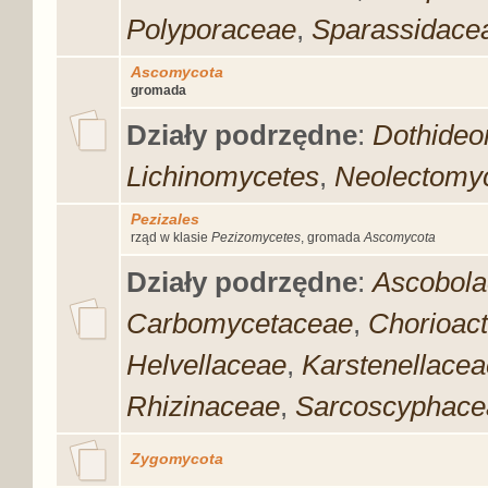
Polyporaceae
,
Sparassidace
Ascomycota
gromada
Działy podrzędne
:
Dothideo
Lichinomycetes
,
Neolectomy
Pezizales
rząd w klasie
Pezizomycetes
, gromada
Ascomycota
Działy podrzędne
:
Ascobol
Carbomycetaceae
,
Chorioac
Helvellaceae
,
Karstenellacea
Rhizinaceae
,
Sarcoscyphace
Zygomycota