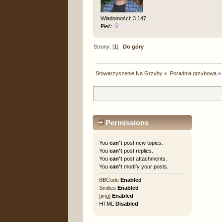
Wiadomości: 3 147
Płeć:
Strony: [
1
]
Do góry
Stowarzyszenie Na Grzyby
»
Poradnia grzybowa
»
Permissions
You
can't
post new topics.
You
can't
post replies.
You
can't
post attachments.
You
can't
modify your posts.
BBCode
Enabled
Smilies
Enabled
[img]
Enabled
HTML
Disabled