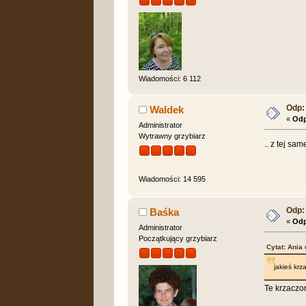
Wiadomości: 6 112
Odp:
Waldek
«
Odp
Administrator
Wytrawny grzybiarz
.. z tej sam
Wiadomości: 14 595
Odp:
Baśka
«
Odp
Administrator
Początkujący grzybiarz
Cytat: Ania
jakieś krz
Te krzaczo