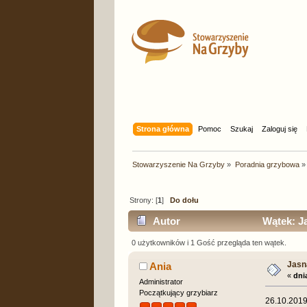
Strona główna
Pomoc
Szukaj
Zaloguj się
Stowarzyszenie Na Grzyby
»
Poradnia grzybowa
»
Strony: [
1
]
Do dołu
Autor
Wątek: Ja
0 użytkowników i 1 Gość przegląda ten wątek.
Jasn
Ania
«
dni
Administrator
Początkujący grzybiarz
26.10.2019,