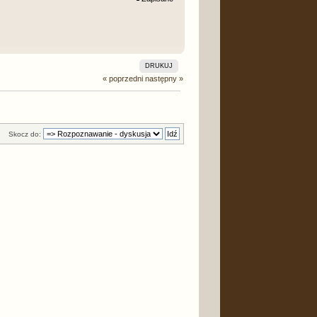
DRUKUJ
« poprzedni
następny »
Skocz do: