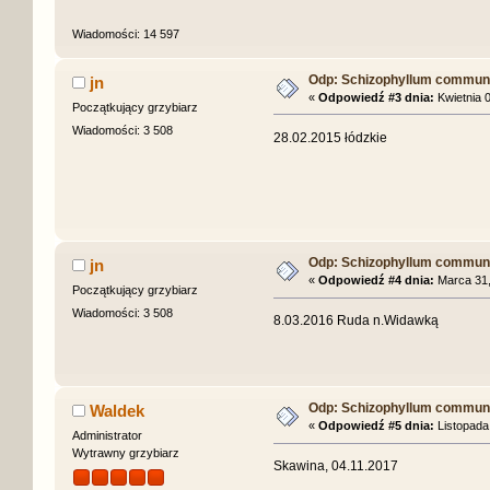
Wiadomości: 14 597
Odp: Schizophyllum commune 
jn
«
Odpowiedź #3 dnia:
Kwietnia 0
Początkujący grzybiarz
Wiadomości: 3 508
28.02.2015 łódzkie
Odp: Schizophyllum commune 
jn
«
Odpowiedź #4 dnia:
Marca 31,
Początkujący grzybiarz
Wiadomości: 3 508
8.03.2016 Ruda n.Widawką
Odp: Schizophyllum commune 
Waldek
«
Odpowiedź #5 dnia:
Listopada 
Administrator
Wytrawny grzybiarz
Skawina, 04.11.2017