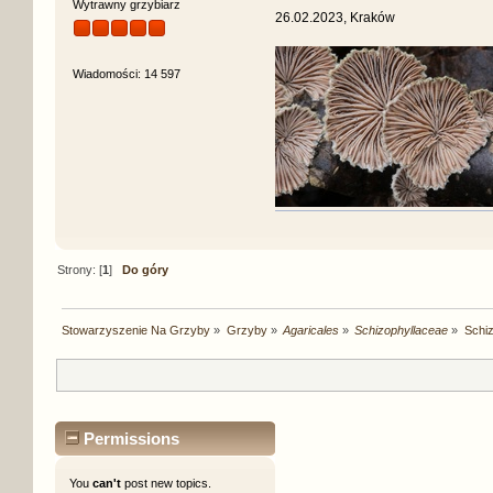
Wytrawny grzybiarz
26.02.2023, Kraków
Wiadomości: 14 597
Strony: [
1
]
Do góry
Stowarzyszenie Na Grzyby
»
Grzyby
»
Agaricales
»
Schizophyllaceae
»
Schiz
Permissions
You
can't
post new topics.