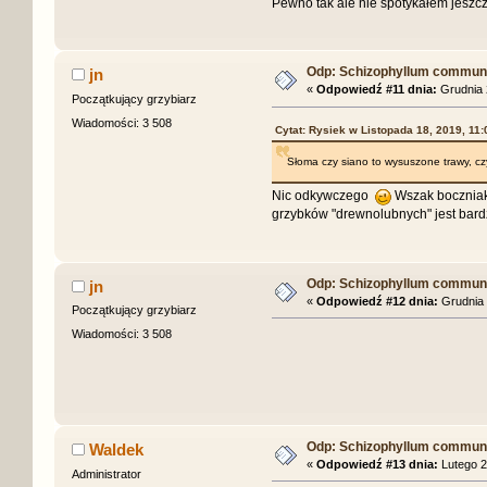
Pewno tak ale nie spotykałem jeszcz
Odp: Schizophyllum commune 
jn
«
Odpowiedź #11 dnia:
Grudnia 2
Początkujący grzybiarz
Wiadomości: 3 508
Cytat: Rysiek w Listopada 18, 2019, 11:
Słoma czy siano to wysuszone trawy, cz
Nic odkywczego
Wszak boczniak
grzybków "drewnolubnych" jest bard
Odp: Schizophyllum commune 
jn
«
Odpowiedź #12 dnia:
Grudnia 
Początkujący grzybiarz
Wiadomości: 3 508
Odp: Schizophyllum commune 
Waldek
«
Odpowiedź #13 dnia:
Lutego 2
Administrator