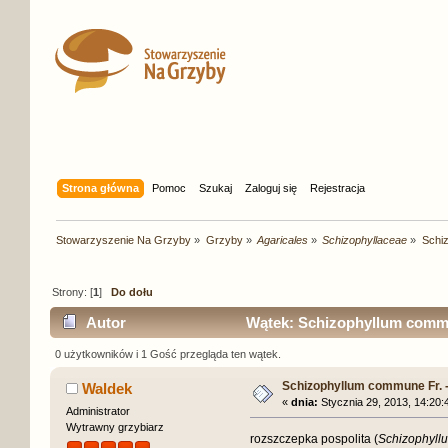
Strona główna
Pomoc
Szukaj
Zaloguj się
Rejestracja
Stowarzyszenie Na Grzyby
»
Grzyby
»
Agaricales
»
Schizophyllaceae
»
Schiz
Strony: [
1
]
Do dołu
Autor
Wątek: Schizophyllum commun
0 użytkowników i 1 Gość przegląda ten wątek.
Schizophyllum commune Fr. -
Waldek
«
dnia:
Stycznia 29, 2013, 14:20:
Administrator
Wytrawny grzybiarz
rozszczepka pospolita (
Schizophyl