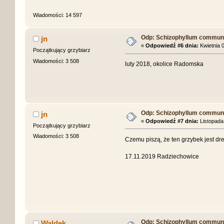
Wiadomości: 14 597
Odp: Schizophyllum commune 
jn
«
Odpowiedź #6 dnia:
Kwietnia 0
Początkujący grzybiarz
Wiadomości: 3 508
luty 2018, okolice Radomska
Odp: Schizophyllum commune 
jn
«
Odpowiedź #7 dnia:
Listopada 
Początkujący grzybiarz
Wiadomości: 3 508
Czemu piszą, że ten grzybek jest 
17.11.2019 Radziechowice
Odp: Schizophyllum commune 
Waldek