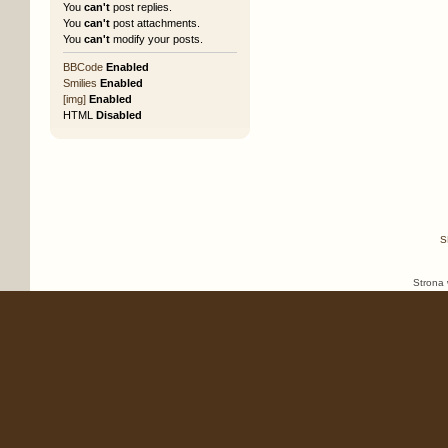
You
can't
post replies.
You
can't
post attachments.
You
can't
modify your posts.
BBCode
Enabled
Smilies
Enabled
[img]
Enabled
HTML
Disabled
S
Strona