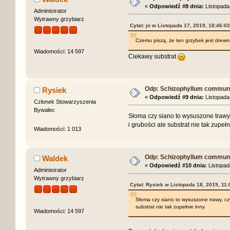
«
Odpowiedź #8 dnia:
Listopada 
Administrator
Wytrawny grzybiarz
Cytat: jn w Listopada 17, 2019, 18:46:02
Czemu piszą, że ten grzybek jest drew
Wiadomości: 14 597
Ciekawy substrat
Odp: Schizophyllum commune 
Rysiek
«
Odpowiedź #9 dnia:
Listopada 
Członek Stowarzyszenia
Bywalec
Słoma czy siano to wysuszone trawy,
i grubości ale substrat nie tak zupełn
Wiadomości: 1 013
Odp: Schizophyllum commune 
Waldek
«
Odpowiedź #10 dnia:
Listopad
Administrator
Wytrawny grzybiarz
Cytat: Rysiek w Listopada 18, 2019, 11:
Słoma czy siano to wysuszone trawy, cz
substrat nie tak zupełnie inny
Wiadomości: 14 597