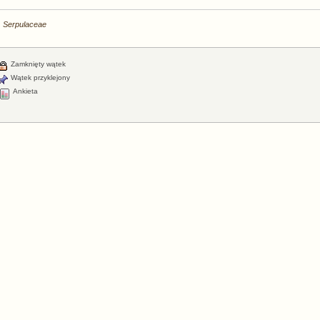
Serpulaceae
Zamknięty wątek
Wątek przyklejony
Ankieta