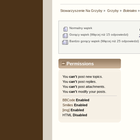
Stowarzyszenie Na Grzyby
»
Grzyby
»
Boletales
»
Normalny wątek
Gorący wątek (Więcej niż 15 odpowiedzi)
Bardzo gorący wątek (Więcej niż 25 odpowiedzi)
Permissions
You
can't
post new topics.
You
can't
post replies.
You
can't
post attachments.
You
can't
modify your posts.
BBCode
Enabled
Smilies
Enabled
[img]
Enabled
HTML
Disabled