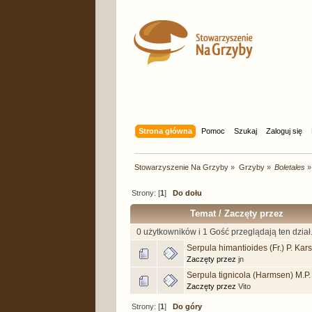
Strona główna
Pomoc
Szukaj
Zaloguj się
Stowarzyszenie Na Grzyby
»
Grzyby
»
Boletales
»
Strony: [
1
]
Do dołu
Temat
/
Zaczęty przez
0 użytkowników i 1 Gość przeglądają ten dział
Serpula himantioides (Fr.) P. Kars
Zaczęty przez
jn
Serpula tignicola (Harmsen) M.P.
Zaczęty przez
Vito
Strony: [
1
]
Do góry