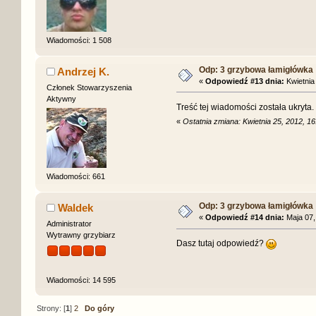
Wiadomości: 1 508
Odp: 3 grzybowa łamigłówka
Andrzej K.
«
Odpowiedź #13 dnia:
Kwietnia 
Członek Stowarzyszenia
Aktywny
Treść tej wiadomości została ukryta
«
Ostatnia zmiana: Kwietnia 25, 2012, 1
Wiadomości: 661
Odp: 3 grzybowa łamigłówka
Waldek
«
Odpowiedź #14 dnia:
Maja 07,
Administrator
Wytrawny grzybiarz
Dasz tutaj odpowiedź?
Wiadomości: 14 595
Strony: [
1
]
2
Do góry