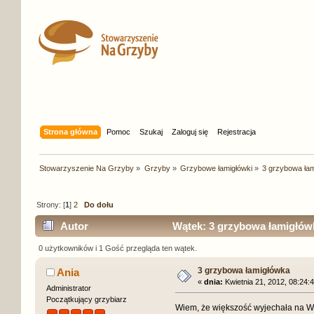
Strona główna
Pomoc
Szukaj
Zaloguj się
Rejestracja
Stowarzyszenie Na Grzyby
»
Grzyby
»
Grzybowe łamigłówki
»
3 grzybowa ła
Strony: [
1
]
2
Do dołu
Autor
Wątek: 3 grzybowa łamigłówk
0 użytkowników i 1 Gość przegląda ten wątek.
3 grzybowa łamigłówka
Ania
«
dnia:
Kwietnia 21, 2012, 08:24:4
Administrator
Początkujący grzybiarz
Wiem, że większość wyjechała na Wę