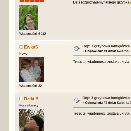
Dziś rozpoznajemy takiego grzybka
Wiadomości: 6 112
Odp: 3 grzybowa łamigłówka
EwkaS
«
Odpowiedź #1 dnia:
Kwietnia 2
Nowy
Treść tej wiadomości została ukryta
Wiadomości: 32
Odp: 3 grzybowa łamigłówka
Dziki B
«
Odpowiedź #2 dnia:
Kwietnia 2
Początkujący
Treść tej wiadomości została ukryta