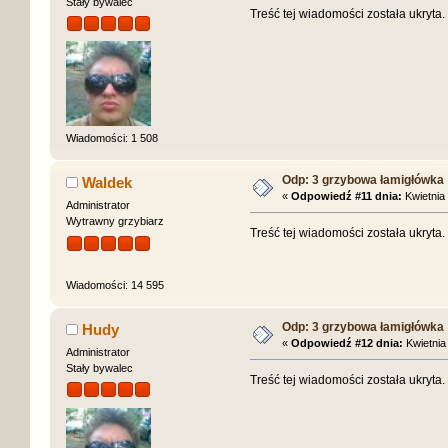
Stały bywalec
Treść tej wiadomości została ukryta
Wiadomości: 1 508
Odp: 3 grzybowa łamigłówka
Waldek
«
Odpowiedź #11 dnia:
Kwietnia 
Administrator
Wytrawny grzybiarz
Treść tej wiadomości została ukryta
Wiadomości: 14 595
Odp: 3 grzybowa łamigłówka
Hudy
«
Odpowiedź #12 dnia:
Kwietnia 
Administrator
Stały bywalec
Treść tej wiadomości została ukryta