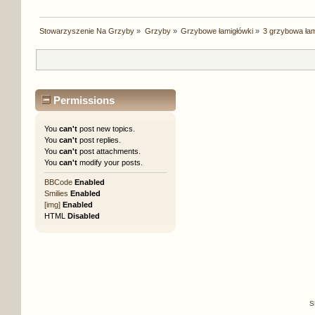
Stowarzyszenie Na Grzyby
»
Grzyby
»
Grzybowe łamigłówki
»
3 grzybowa ła
Permissions
You
can't
post new topics.
You
can't
post replies.
You
can't
post attachments.
You
can't
modify your posts.
BBCode
Enabled
Smilies
Enabled
[img]
Enabled
HTML
Disabled
S